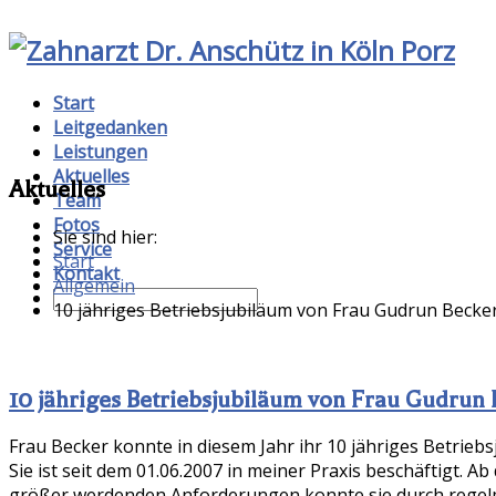
Start
Leitgedanken
Leistungen
Aktuelles
Aktuelles
Team
Fotos
Sie sind hier:
Service
Start
Kontakt
Allgemein
10 jähriges Betriebsjubiläum von Frau Gudrun Becke
10 jähriges Betriebsjubiläum von Frau Gudrun
Frau Becker konnte in diesem Jahr ihr 10 jähriges Betriebs
Sie ist seit dem 01.06.2007 in meiner Praxis beschäftigt. 
größer werdenden Anforderungen konnte sie durch regel