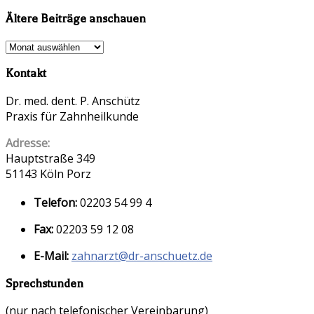
Ältere Beiträge anschauen
Ältere
Beiträge
Kontakt
anschauen
Dr. med. dent. P. Anschütz
Praxis für Zahnheilkunde
Adresse:
Hauptstraße 349
51143 Köln Porz
Telefon:
02203 54 99 4
Fax:
02203 59 12 08
E-Mail:
zahnarzt@dr-anschuetz.de
Sprechstunden
(nur nach telefonischer Vereinbarung)