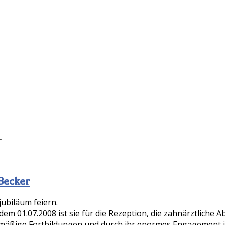
r
 Becker
jubiläum feiern.
Ab dem 01.07.2008 ist sie für die Rezeption, die zahnärztlic
mäßige Fortbildungen und durch ihr enormes Engagement 