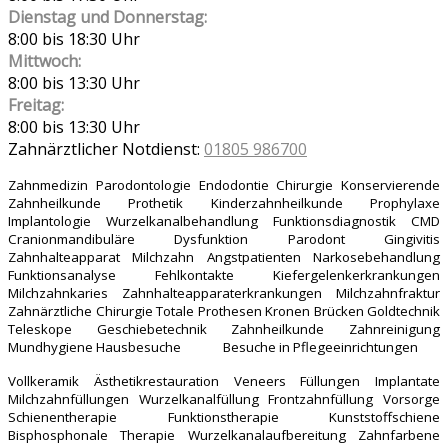
Dienstag und Donnerstag:
8:00 bis 18:30 Uhr
Mittwoch:
8:00 bis 13:30 Uhr
Freitag:
8:00 bis 13:30 Uhr
Zahnärztlicher Notdienst:
01805 986700
Zahnmedizin Parodontologie Endodontie Chirurgie Konservierende
Zahnheilkunde Prothetik Kinderzahnheilkunde Prophylaxe
Implantologie Wurzelkanalbehandlung Funktionsdiagnostik CMD
Cranionmandibuläre Dysfunktion Parodont Gingivitis
Zahnhalteapparat Milchzahn Angstpatienten Narkosebehandlung
Funktionsanalyse Fehlkontakte Kiefergelenkerkrankungen
Milchzahnkaries Zahnhalteapparaterkrankungen Milchzahnfraktur
Zahnärztliche Chirurgie Totale Prothesen Kronen Brücken Goldtechnik
Teleskope Geschiebetechnik Zahnheilkunde Zahnreinigung
Mundhygiene Hausbesuche Besuche in Pflegeeinrichtungen
Vollkeramik Ästhetikrestauration Veneers Füllungen Implantate
Milchzahnfüllungen Wurzelkanalfüllung Frontzahnfüllung Vorsorge
Schienentherapie Funktionstherapie Kunststoffschiene
Bisphosphonale Therapie Wurzelkanalaufbereitung Zahnfarbene