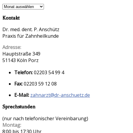
Ältere
Beiträge
Kontakt
anschauen
Dr. med. dent. P. Anschütz
Praxis für Zahnheilkunde
Adresse:
Hauptstraße 349
51143 Köln Porz
Telefon:
02203 54 99 4
Fax:
02203 59 12 08
E-Mail:
zahnarzt@dr-anschuetz.de
Sprechstunden
(nur nach telefonischer Vereinbarung)
Montag:
8:00 bis 17:30 Uhr