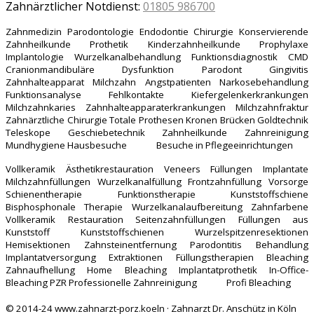
Zahnärztlicher Notdienst:
01805 986700
Zahnmedizin Parodontologie Endodontie Chirurgie Konservierende
Zahnheilkunde Prothetik Kinderzahnheilkunde Prophylaxe
Implantologie Wurzelkanalbehandlung Funktionsdiagnostik CMD
Cranionmandibuläre Dysfunktion Parodont Gingivitis
Zahnhalteapparat Milchzahn Angstpatienten Narkosebehandlung
Funktionsanalyse Fehlkontakte Kiefergelenkerkrankungen
Milchzahnkaries Zahnhalteapparaterkrankungen Milchzahnfraktur
Zahnärztliche Chirurgie Totale Prothesen Kronen Brücken Goldtechnik
Teleskope Geschiebetechnik Zahnheilkunde Zahnreinigung
Mundhygiene Hausbesuche Besuche in Pflegeeinrichtungen
Vollkeramik Ästhetikrestauration Veneers Füllungen Implantate
Milchzahnfüllungen Wurzelkanalfüllung Frontzahnfüllung Vorsorge
Schienentherapie Funktionstherapie Kunststoffschiene
Bisphosphonale Therapie Wurzelkanalaufbereitung Zahnfarbene
Vollkeramik Restauration Seitenzahnfüllungen Füllungen aus
Kunststoff Kunststoffschienen Wurzelspitzenresektionen
Hemisektionen Zahnsteinentfernung Parodontitis Behandlung
Implantatversorgung Extraktionen Füllungstherapien Bleaching
Zahnaufhellung Home Bleaching Implantatprothetik In-Office-
Bleaching PZR Professionelle Zahnreinigung Profi Bleaching
© 2014-24 www.zahnarzt-porz.koeln · Zahnarzt Dr. Anschütz in Köln